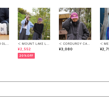
H GLO
＜ MOUNT LAKE LO
＜ CORDUROY CAP
＜ MESH
ッチロ
GO CAMP CAP ＞
＞ コーデュロイキャッ
e＞ N
¥2,552
¥3,080
¥2,7
MOUNT LAKE ロゴキ
プ
LE ×
ャンプキャップ
コラボ
20%OFF
サイズ