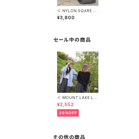
＜ NYLON SQARE C
OOLER BAG ＞ ナイ
¥3,800
ロンスクエアクーラー
バッグ
セール中の商品
＜ MOUNT LAKE LO
GO CAMP CAP ＞
¥2,552
MOUNT LAKE ロゴキ
ャンプキャップ
20%OFF
その他の商品