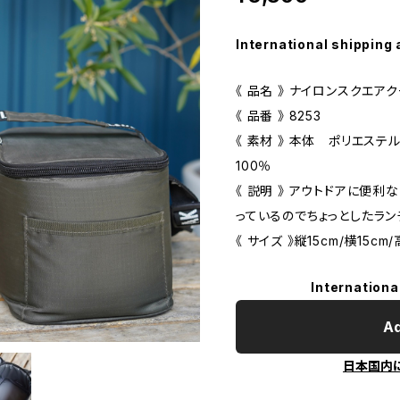
International shipping 
《 品名 》 ナイロンスクエア
《 品番 》 8253
《 素材 》 本体 ポリエス
100％
《 説明 》 アウトドアに便
っているのでちょっとしたラン
《 サイズ 》縦15cm/横15cm/
Internationa
Ad
日本国内