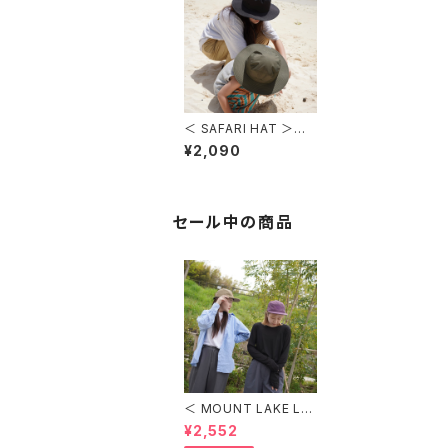
＜ SAFARI HAT ＞
サファリハット ( スタッフ
¥2,090
着用 )
セール中の商品
＜ MOUNT LAKE LO
GO CAMP CAP ＞
¥2,552
MOUNT LAKE ロゴキ