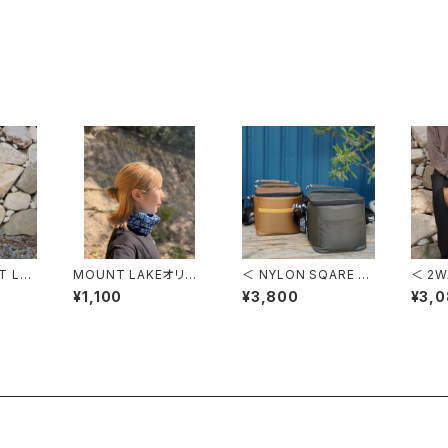
T LA
MOUNT LAKEオリジ
＜ NYLON SQARE C
＜ 2W
AT S
ナル柄ネックゲイター
OOLER BAG ＞ ナイ
＞ 2
¥1,100
¥3,800
¥3,
ッズマ
（リーフ）
ロンスクエアクーラー
スウェ
バッグ