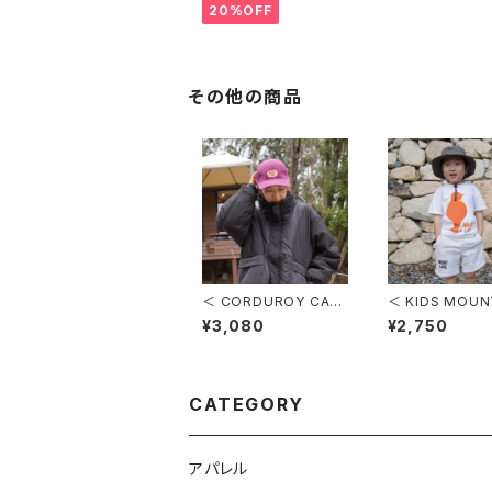
ャンプキャップ
20%OFF
その他の商品
＜ CORDUROY CAP
＜ KIDS MOUN
＞ コーデュロイキャッ
KE LOGO SWE
¥3,080
¥2,750
プ
HORTS ＞ キ
ウントレイクロゴ
ットハーフパンツ
CATEGORY
アパレル