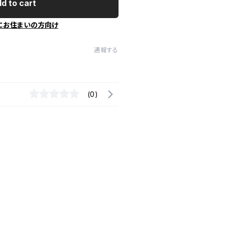
d to cart
にお住まいの方向け
通報する
(0)